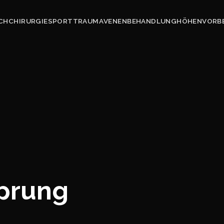
CH
CHIRURGIE
SPORTTRAUMA
VENEN
BEHANDLUNG
HÖHENVORB
prung